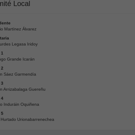
ité Local
dente
io Martínez Álvarez
taria
urdes Legasa Iridoy
 1
go Grande Icarán
 2
n Sáez Garmendía
 3
 Arrizabalaga Guereñu
 4
io Induráin Oquiñena
 5
 Hurtado Urionabarrenechea