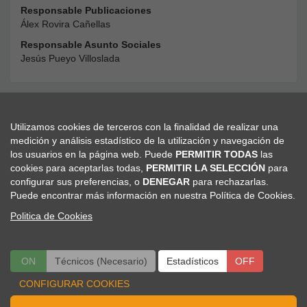
Responsable Publicaciones
Álex Rovira Cañellas
Responsable Asunto Sociales
Jesús Pueyo Villoslada
Utilizamos cookies de terceros con la finalidad de realizar una
medición y análisis estadístico de la utilización y navegación de
Secretaría Científico-Técnica
los usuarios en la página web. Puede
PERMITIR TODAS
las
Viajes El Corte Inglés - Congresos Científico-Médicos
cookies para aceptarlas todas,
PERMITIR LA SELECCIÓN
para
seram@viajeseci.es
configurar sus preferencias, o
DENEGAR
para rechazarlas.
seram.inscripciones@viajeseci.es
Puede encontrar más información en nuestra Política de Cookies.
seram.hoteles@viajeseci.es
Politica de Cookies
seram.expo@viajeseci.es
ON
Técnicos (Necesario)
ON
OFF
Estadísticos
OFF
CONFIGURAR COOKIES
Politica de Cookies
|
Configurar Cookies