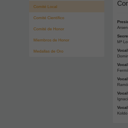
Com
Comité Local
Comité Científico
Presi
Arsen
Comité de Honor
Secre
Miembros de Honor
Mª Lo
Vocal
Medallas de Oro
Domin
Vocal
Fermí
Vocal
Ramón
Vocal
Ignac
Vocal
Koldo