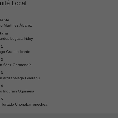
ité Local
dente
io Martínez Álvarez
taria
urdes Legasa Iridoy
 1
go Grande Icarán
 2
n Sáez Garmendía
 3
 Arrizabalaga Guereñu
 4
io Induráin Oquiñena
 5
 Hurtado Urionabarrenechea