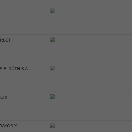
RBET
 E. RÜTH S.A.
ACHI
 RAYOS X