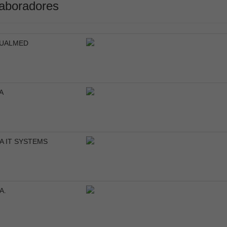
aboradores
UALMED
A
A IT SYSTEMS
A.