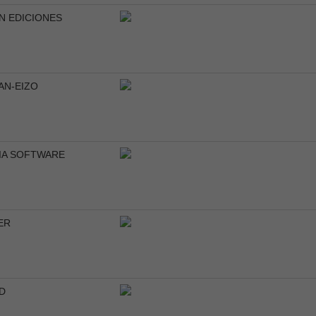
N EDICIONES
AN-EIZO
IA SOFTWARE
ER
D