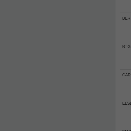
BER
BTG
CAR
ELS