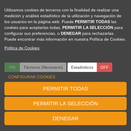
Viajes El Corte Inglés - Congresos Científico-Médicos
Utilizamos cookies de terceros con la finalidad de realizar una
seram@viajeseci.es
medición y análisis estadístico de la utilización y navegación de
seram.inscripciones@viajeseci.es
los usuarios en la página web. Puede
PERMITIR TODAS
las
seram.hoteles@viajeseci.es
cookies para aceptarlas todas,
PERMITIR LA SELECCIÓN
para
seram.expo@viajeseci.es
configurar sus preferencias, o
DENEGAR
para rechazarlas.
Puede encontrar más información en nuestra Política de Cookies.
Politica de Cookies
Politica de Cookies
|
Configurar Cookies
ON
Técnicos (Necesario)
ON
OFF
Estadísticos
OFF
CONFIGURAR COOKIES
PERMITIR TODAS
PERMITIR LA SELECCIÓN
DENEGAR