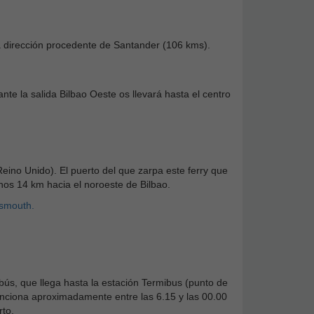
ra dirección procedente de Santander (106 kms).
nte la salida Bilbao Oeste os llevará hasta el centro
eino Unido). El puerto del que zarpa este ferry que
nos 14 km hacia el noroeste de Bilbao.
tsmouth.
bús, que llega hasta la estación Termibus (punto de
unciona aproximadamente entre las 6.15 y las 00.00
rto.