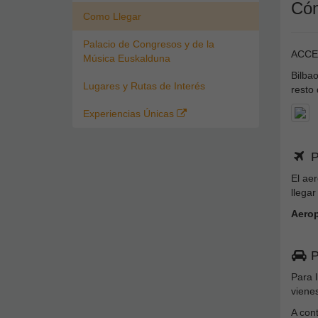
Cóm
Como Llegar
Palacio de Congresos y de la
ACCE
Música Euskalduna
Bilbao
Lugares y Rutas de Interés
resto 
Experiencias Únicas
P
El ae
llegar
Aerop
P
Para l
vienes
A cont