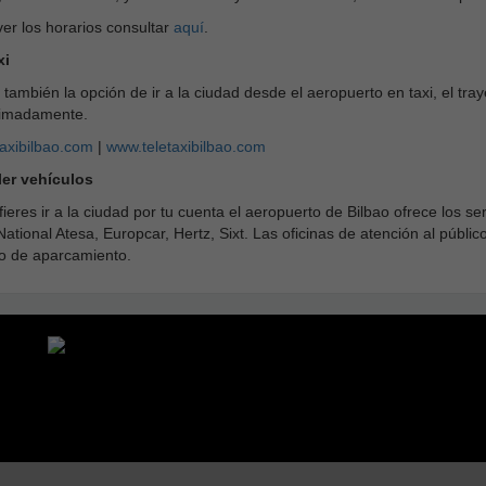
er los horarios consultar
aquí
.
xi
 también la opción de ir a la ciudad desde el aeropuerto en taxi, el tr
imadamente.
axibilbao.com
|
www.teletaxibilbao.com
ler vehículos
fieres ir a la ciudad por tu cuenta el aeropuerto de Bilbao ofrece los s
National Atesa, Europcar, Hertz, Sixt. Las oficinas de atención al públi
io de aparcamiento.