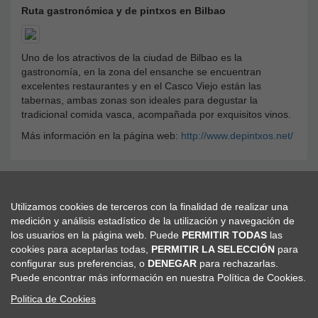
Ruta gastronómica y de pintxos en Bilbao
Uno de los atractivos de la ciudad de Bilbao es la
gastronomía, en la zona del ensanche se encuentran
excelentes restaurantes y en el Casco Viejo están las
tabernas, ambas zonas son ideales para degustar la
tradicional comida vasca, acompañada por exquisitos vinos.
Más información en la página web:
http://www.depintxos.net/
Utilizamos cookies de terceros con la finalidad de realizar una
medición y análisis estadístico de la utilización y navegación de
Secretaría Científico-Técnica
los usuarios en la página web. Puede
PERMITIR TODAS
las
Viajes El Corte Inglés - Congresos Científico-Médicos
cookies para aceptarlas todas,
PERMITIR LA SELECCIÓN
para
seram@viajeseci.es
configurar sus preferencias, o
DENEGAR
para rechazarlas.
seram.inscripciones@viajeseci.es
Puede encontrar más información en nuestra Política de Cookies.
seram.hoteles@viajeseci.es
Politica de Cookies
seram.expo@viajeseci.es